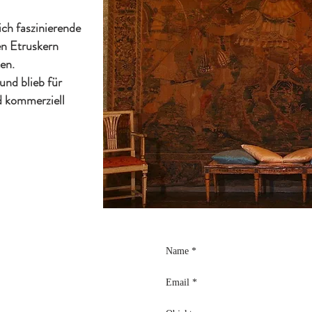
ich faszinierende
en Etruskern
en.
 und blieb für
d kommerziell
UNS