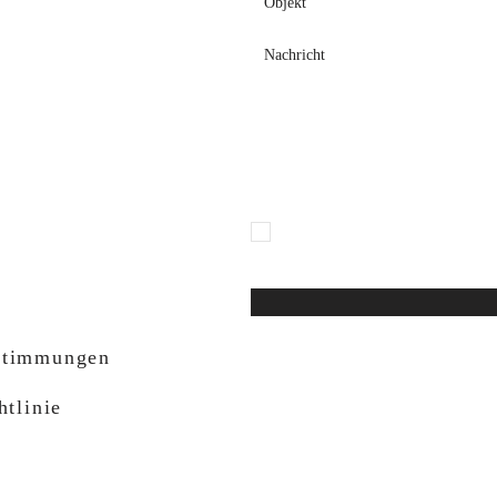
o, 12, B
Olsena, 01023 (VT)
Ich erkläre ausdrücklich, dass ic
gelesen habe. 13 der EU-Verordn
Verarbeitung meiner personenbez
stimmungen
tlinie