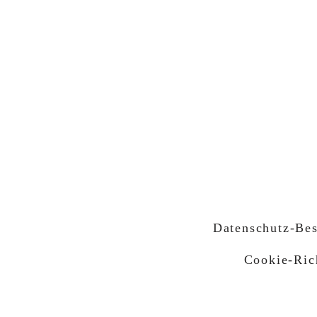
francescoves@gmail.com
Telefon: +39
3428530373
Adresse: Piazza San Rocc
Datenschutz-Be
Cookie-Rich