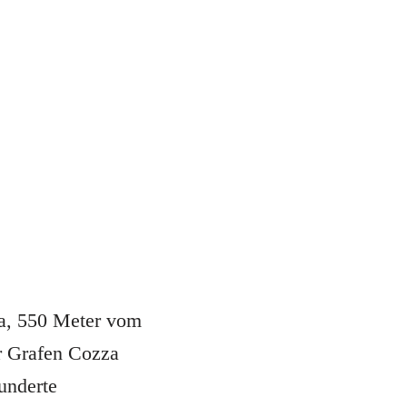
na, 550 Meter vom
er Grafen Cozza
underte