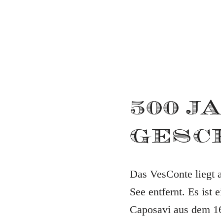
500 J
GESC
Das VesConte liegt 
See entfernt. Es ist
Caposavi aus dem 16