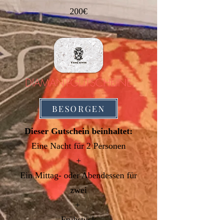
200€
DIAMANT-GUTSCHEINE
BESORGEN
Dieser Gutschein beinhaltet:
Eine Nacht
für 2 Personen
+
Ein Mittag- oder Abendessen für
zwei
+
Frühstück