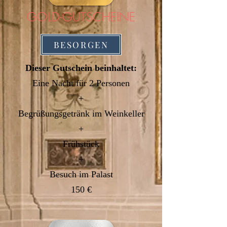
GOLD-GUTSCHEINE
BESORGEN
Dieser Gutschein beinhaltet:
Eine Nacht
für 2 Personen
+
Begrüßungsgetränk im Weinkeller
+
Frühstück
+
Besuch im Palast
150 €