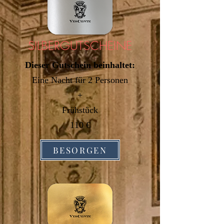
SILBERGUTSCHEINE
Dieser Gutschein beinhaltet:
Eine Nacht
für 2 Personen
+
Frühstück
110 €
BESORGEN