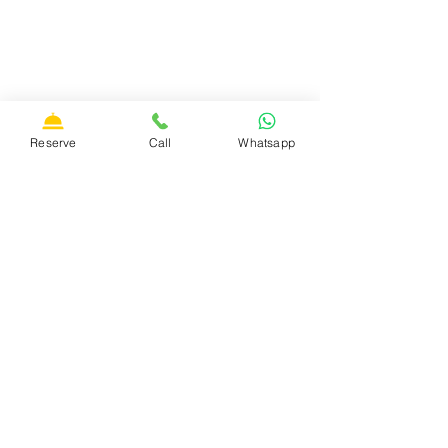
Adresse: Piazza San Rocco, 12,
B
Olsena, 01023 (VT)
Telefon:
+39 3428530373
Reserve
Call
Whatsapp